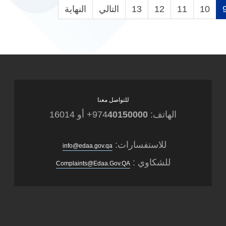
10
11
12
13
التالي
النهاية
للتواصل معنا
الهاتف: 974
40150000
+ أو 16014
للاستفسارات:
info@edaa.gov.qa
للشكاوي :
Complaints@Edaa.Gov.QA