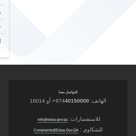
س
ح
إ
للتواصل معنا
الهاتف: 974
40150000
+ أو 16014
للاستفسارات:
info@edaa.gov.qa
للشكاوي :
Complaints@Edaa.Gov.QA