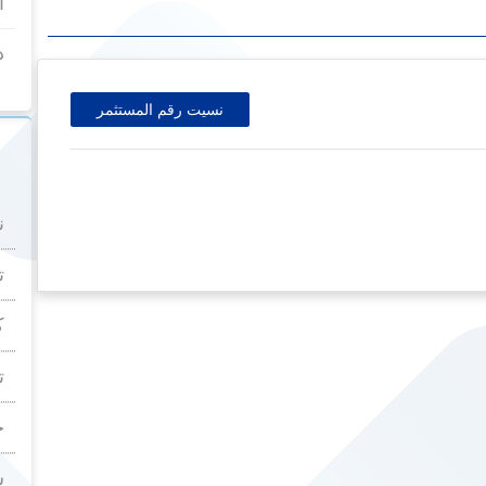
أ
د
نسيت رقم المستثمر
ن
ت
ك
ت
خ
ش