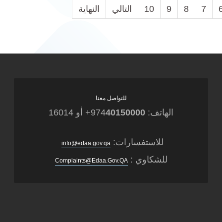
7
8
9
10
التالي
النهاية
للتواصل معنا
الهاتف: 974
40150000
+ أو 16014
للاستفسارات:
info@edaa.gov.qa
للشكاوي :
Complaints@Edaa.Gov.QA