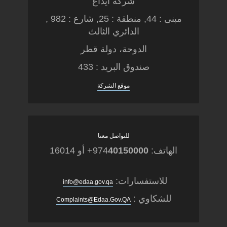
شركة ايداع
مبنى : 44, منطقة : 25, شارع : 982 ,
الدائري الثالث
الدوحة، دولة قطر
صندوق البريد : 433
موقع الشركة
للتواصل معنا
الهاتف: 974
40150000
+ أو 16014
للاستفسارات:
info@edaa.gov.qa
للشكاوي :
Complaints@Edaa.Gov.QA