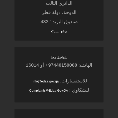
الدائري الثالث
الدوحة، دولة قطر
صندوق البريد : 433
موقع الشركة
للتواصل معنا
الهاتف: 974
40150000
+ أو 16014
للاستفسارات:
info@edaa.gov.qa
للشكاوي :
Complaints@Edaa.Gov.QA