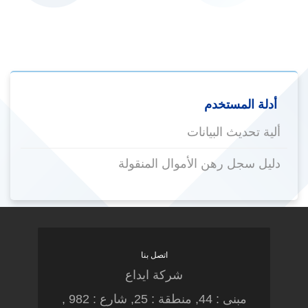
أدلة المستخدم
ألية تحديث البيانات
دليل سجل رهن الأموال المنقولة
اتصل بنا
شركة ايداع
مبنى : 44, منطقة : 25, شارع : 982 ,