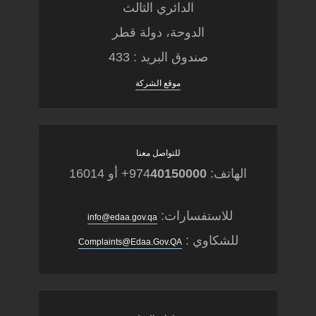
الدائري الثالث
الدوحة، دولة قطر
صندوق البريد : 433
موقع الشركة
للتواصل معنا
الهاتف: 974
40150000
+ أو 16014
للاستفسارات:
info@edaa.gov.qa
للشكاوي :
Complaints@Edaa.Gov.QA