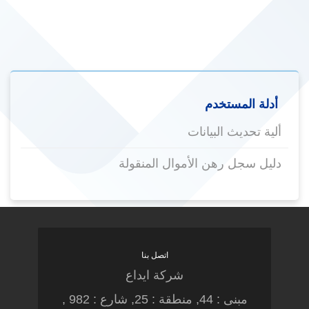
أدلة المستخدم
ألية تحديث البيانات
دليل سجل رهن الأموال المنقولة
اتصل بنا
شركة ايداع
مبنى : 44, منطقة : 25, شارع : 982 ,